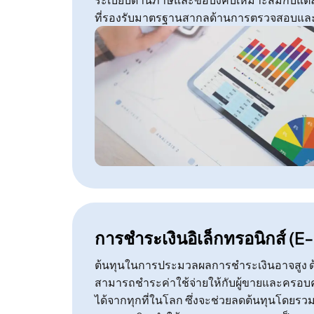
ที่รองรับมาตรฐานสากลด้านการตรวจสอบแล
การชำระเงินอิเล็กทรอนิกส์ (
ต้นทุนในการประมวลผลการชำระเงินอาจสูง ด้
สามารถชำระค่าใช้จ่ายให้กับผู้ขายและครอบค
ได้จากทุกที่ในโลก ซึ่งจะช่วยลดต้นทุนโดยร