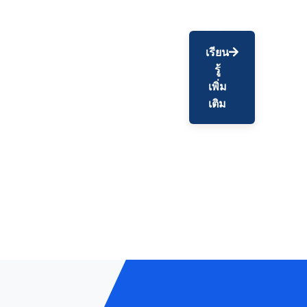
เรียน
รู้
เพิ่ม
เติม