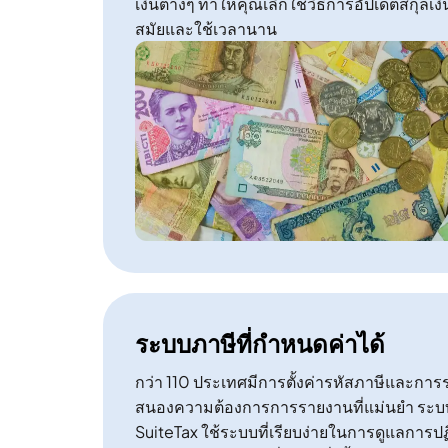
เงินต่างๆ ทำให้คุณเลิกใช้วิธีการอัปเดตสกุลเงิ
สมัยและใช้เวลานาน
ระบบภาษีที่กำหนดค่าได้
กว่า 110 ประเทศมีการตั้งค่ารหัสภาษีและการร
สนองความต้องการการรายงานที่แม่นยำ ระบบ
SuiteTax ใช้ระบบที่เรียบง่ายในการดูแลการป