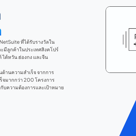
า
a
NetSuite ที่ได้รับรางวัลใน
ละมีลูกค้าในประเทศสิงคโปร์
ต้ ไต้หวัน ฮ่องกง และจีน
นด้านความสำเร็จ จากการ
ร็จมากกว่า 200 โครงการ
ตรงกับความต้องการและเป้าหมาย