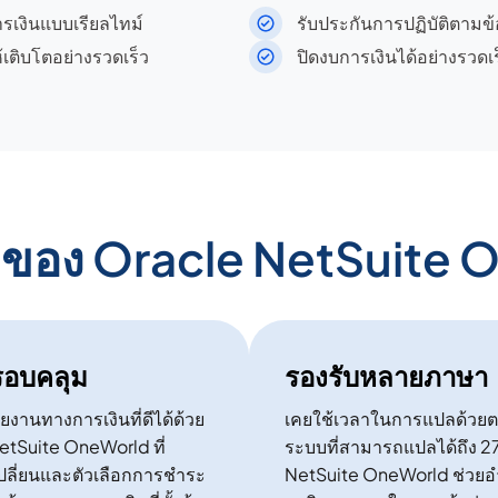
รเงินแบบเรียลไทม์
รับประกันการปฏิบัติตาม
เติบโตอย่างรวดเร็ว
ปิดงบการเงินได้อย่างรวดเร
ิของ Oracle NetSuite
รอบคลุม
รองรับหลายภาษา
งานทางการเงินที่ดีได้ด้วย
เคยใช้เวลาในการแปลด้วยตน
tSuite OneWorld ที่
ระบบที่สามารถแปลได้ถึง 2
เปลี่ยนและตัวเลือกการชำระ
NetSuite OneWorld ช่วยอำ