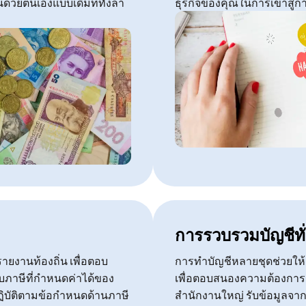
นด้วยตนเองแบบเดิมที่ทั้งล้า
ธุรกิจของคุณในการเข้าสู่
การรวบรวมบัญชีทั
ายงานท้องถิ่น เพื่อตอบ
การทำบัญชีหลายชุดช่วยให้ค
ภาษีที่กำหนดค่าได้ของ
เพื่อตอบสนองความต้องการ
ฏิบัติตามข้อกำหนดด้านภาษี
สำนักงานใหญ่ รับข้อมูลจาก