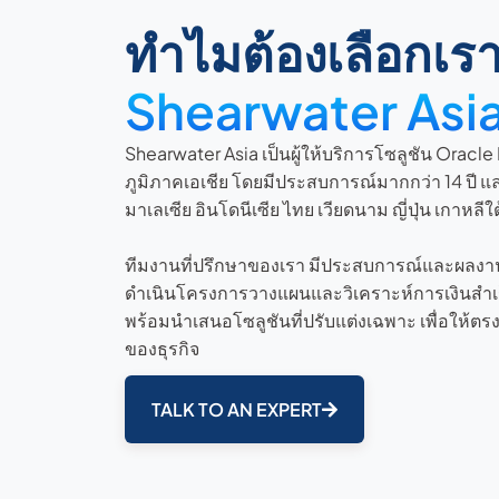
ทำไมต้องเลือกเร
Shearwater Asi
Shearwater Asia เป็นผู้ให้บริการโซลูชัน Oracle 
ภูมิภาคเอเชีย โดยมีประสบการณ์มากกว่า 14 ปี แ
มาเลเซีย อินโดนีเซีย ไทย เวียดนาม ญี่ปุ่น เกาหลีใ
ทีมงานที่ปรึกษาของเรา มีประสบการณ์และผลงา
ดำเนินโครงการวางแผนและวิเคราะห์การเงินสำเ
พร้อมนำเสนอโซลูชันที่ปรับแต่งเฉพาะ เพื่อให้
ของธุรกิจ
TALK TO AN EXPERT