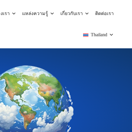
องเรา
แหล่งความรู้
เกี่ยวกับเรา
ติดต่อเรา
Thailand