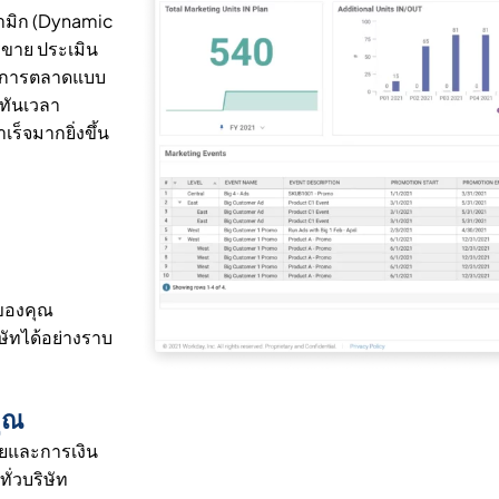
ามิก (Dynamic
รขาย ประเมิน
างการตลาดแบบ
้ทันเวลา
็จมากยิ่งขึ้น
ม
ดของคุณ
ัทได้อย่างราบ
คุณ
ยและการเงิน
่วบริษัท