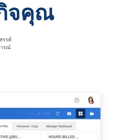
กิจคุณ
สรรค์
การณ์