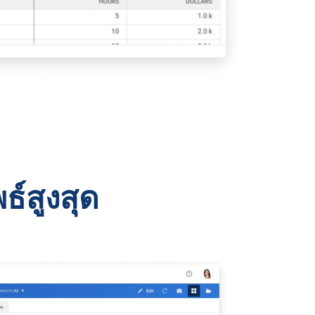
์สูงสุด