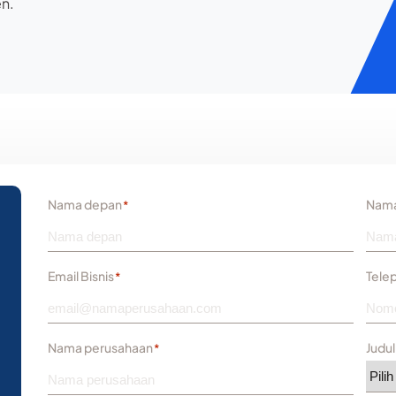
en.
Nama depan
Nama
*
Email Bisnis
Tele
*
Nama perusahaan
Judul
*