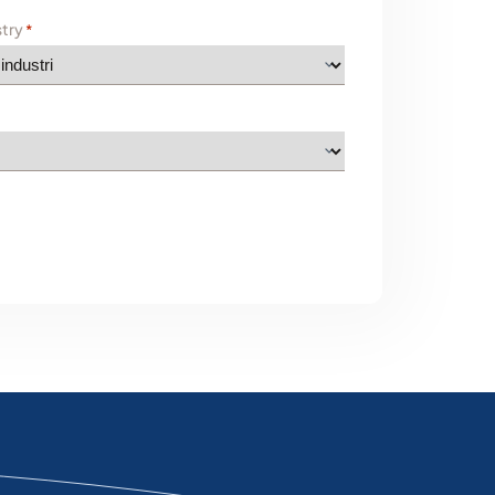
stry
*