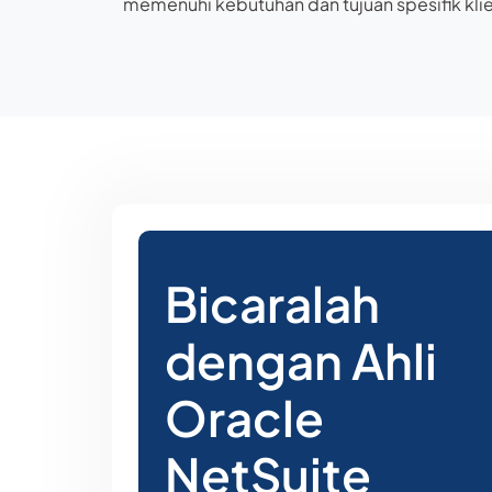
memenuhi kebutuhan dan tujuan spesifik kli
Bicaralah
dengan Ahli
Oracle
NetSuite