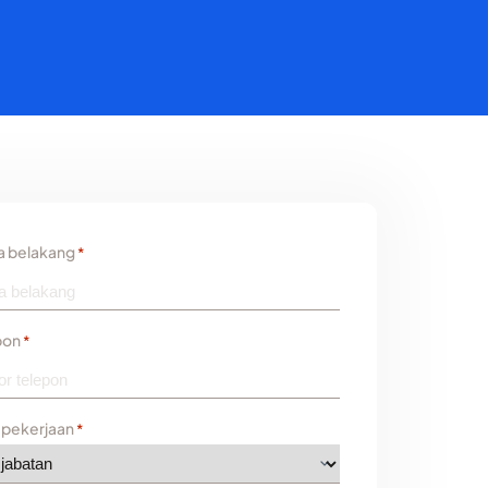
 belakang
*
pon
*
 pekerjaan
*