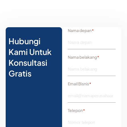
Nama depan
*
Hubungi
Kami Untuk
Nama belakang
*
Konsultasi
Gratis
Email Bisnis
*
Telepon
*