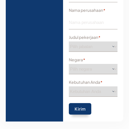
Nama perusahaan
*
Judul pekerjaan
*
Negara
*
Kebutuhan Anda
*
Kirim