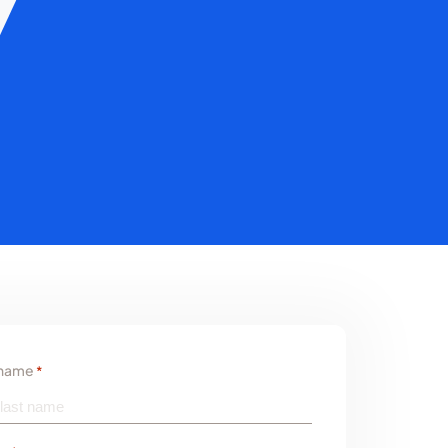
 name
*