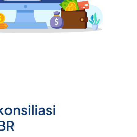
onsiliasi
BR