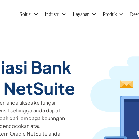
Solusi
Industri
Layanan
Produk
Reso
iasi Bank
 NetSuite
ri anda akses ke fungsi
ensif sehingga anda dapat
dah dari lembaga keuangan
pencocokan atau
tem Oracle NetSuite anda.