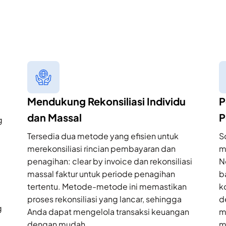
Mendukung Rekonsiliasi Individu
P
dan Massal
P
g
Tersedia dua metode yang efisien untuk
S
merekonsiliasi rincian pembayaran dan
m
penagihan: clear by invoice dan rekonsiliasi
N
massal faktur untuk periode penagihan
b
tertentu. Metode-metode ini memastikan
k
proses rekonsiliasi yang lancar, sehingga
d
g
Anda dapat mengelola transaksi keuangan
m
dengan mudah.
m