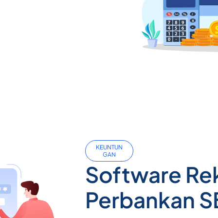
KEUNTUN
GAN
Software Rek
Perbankan S