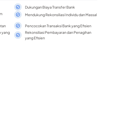
Dukungan Biaya Transfer Bank
am
Mendukung Rekonsiliasi Individu dan Massal
utan
Pencocokan Transaksi Bank yang Efisien
e yang
Rekonsiliasi Pembayaran dan Penagihan
yang Efisien