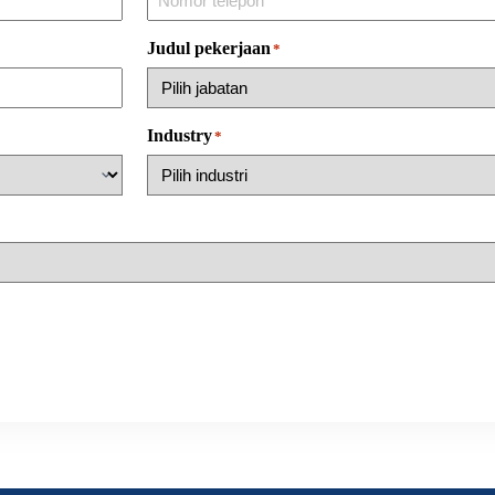
Judul pekerjaan
*
Industry
*