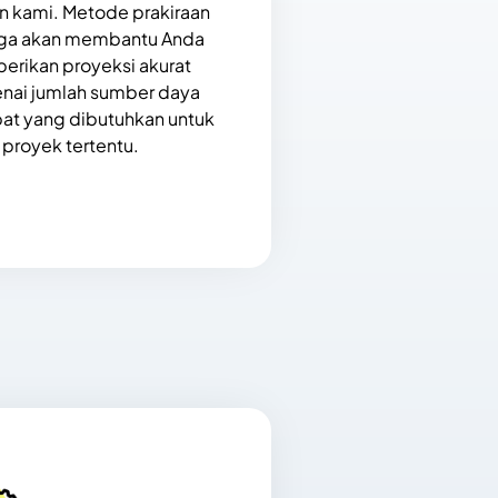
an kami. Metode prakiraan
uga akan membantu Anda
rikan proyeksi akurat
ai jumlah sumber daya
at yang dibutuhkan untuk
proyek tertentu.