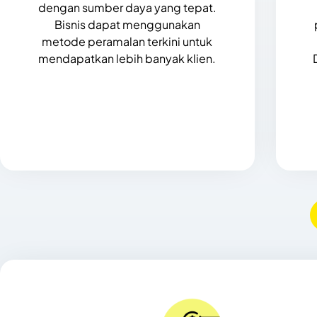
dengan sumber daya yang tepat.
Bisnis dapat menggunakan
metode peramalan terkini untuk
mendapatkan lebih banyak klien.