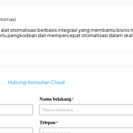
utomasi
 alat otomatisasi berbasis integrasi yang membantu bisn
erlu pengkodean dan mempercepat otomatisasi dalam skal
Hubungi Konsultan Cloud
Nama belakang
*
Telepon
*