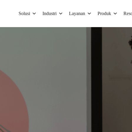
Solusi
Industri
Layanan
Produk
Reso