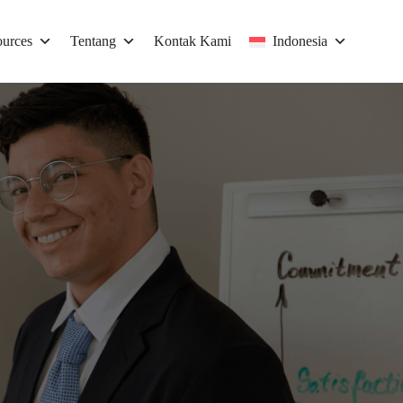
urces
Tentang
Kontak Kami
Indonesia