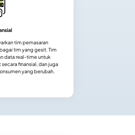
ansial
warkan tim pemasaran
agai tim yang gesit. Tim
 data real-time untuk
ecara finansial, dan juga
konsumen yang berubah.