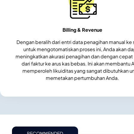
Billing & Revenue
Dengan beralih dari entri data penagihan manual ke
untuk mengotomatiskan proses ini, Anda akan da
meningkatkan akurasi penagihan dan dengan cepat 
dari faktur ke arus kas bebas. Ini akan membantu 
memperoleh likuiditas yang sangat dibutuhkan u
memetakan pertumbuhan Anda.
RECOMMENDED