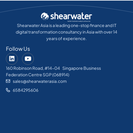
Shearwater Asia is a leading one-stop finance and IT
digital transformation consultancy in Asia with over 14
years of experience.
Follow Us
160 Robinson Road, #14-04 Singapore Business
Federation Centre SGP (068914)
sales@shearwaterasia.com
6584295606