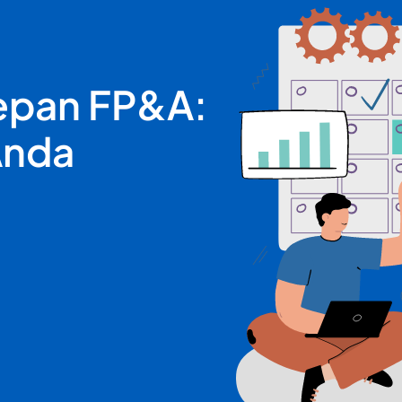
epan FP&A:
Anda